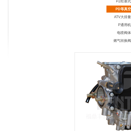
PZ柱塞
PD等真
ATV大排
P通用
电喷阀体
燃气转换阀