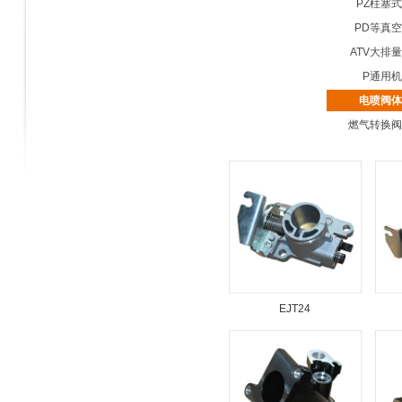
PZ柱塞
PD等真
ATV大排
P通用
电喷阀体
燃气转换阀
EJT24